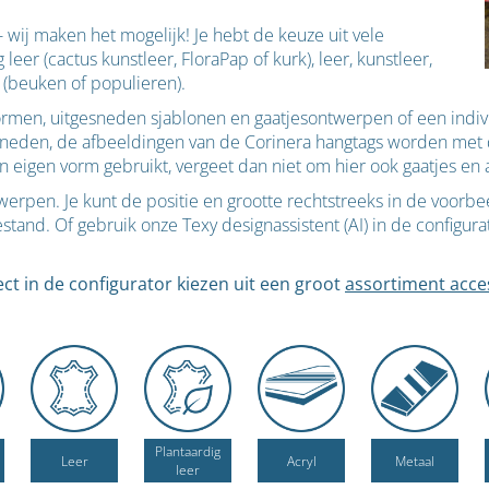
wij maken het mogelijk! Je hebt de keuze uit vele
eer (cactus kunstleer, FloraPap of kurk), leer, kunstleer,
ut (beuken of populieren).
vormen, uitgesneden sjablonen en gaatjesontwerpen of een ind
neden, de afbeeldingen van de Corinera hangtags worden met de
en eigen vorm gebruikt, vergeet dan niet om hier ook gaatjes en
ntwerpen. Je kunt de positie en grootte rechtstreeks in de voor
and. Of gebruik onze Texy designassistent (AI) in de configura
ct in de configurator kiezen uit een groot
assortiment acce
Plantaardig
Leer
Acryl
Metaal
leer