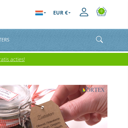
0
EUR €
TERS
atis acties!