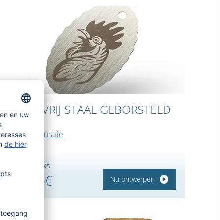
ROESTVRIJ STAAL GEBORSTELD
(RVS)
meer informatie
b.v. 10 stuks
29,65 €
Nu ontwerpen