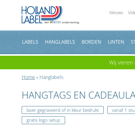
Nieuws
Vid
LABELS
HANGLABELS
BORDEN
LINTEN
S
Wij vieren 
Home
» Hanglabels
HANGTAGS EN CADEAULA
laser gegraveerd of in kleur bedrukt
vanaf 1 stu
gratis logo setup