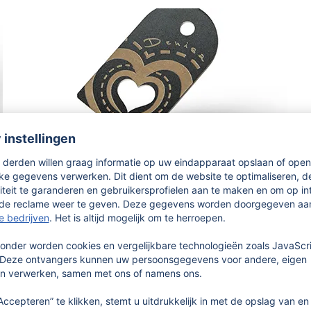
ROESTVRIJ STAAL (RVS)
TITANFINISH
meer informatie
b.v. 10 stuks
29,65 €
Nu ontwerpen