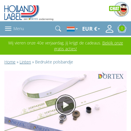
EUR €
Menu
0
Wij vieren onze 40e verjaardag, jij krijgt de cadeaus.
Bekijk onze
gratis acties!
Home
»
Linten
» Bedrukte polsbandje