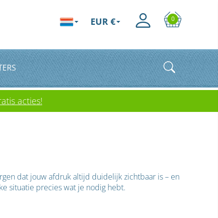
0
EUR €
TERS
atis acties!
en dat jouw afdruk altijd duidelijk zichtbaar is – en
ke situatie precies wat je nodig hebt.