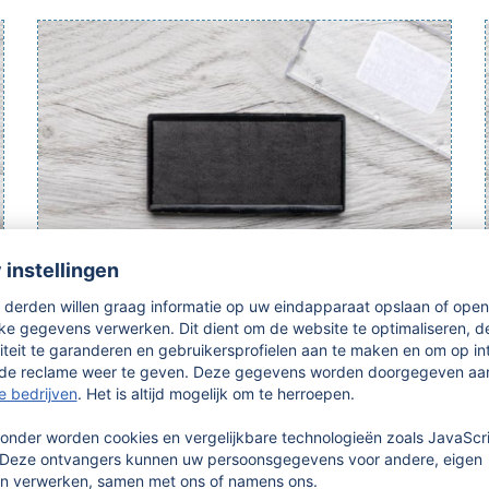
Vervangend inktkussen voor DORTEX
textielstempel TEX59 (23 mm x 59
mm)
Navulkussen voor ca. 1.000 duidelijke afdrukken op
lichte textielsoorten of stoffen labels – geschikt voor
je gepersonaliseerde TEX59 textielstempel