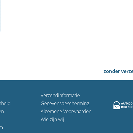
zonder verz
Verzendinformatie
mheid
Gegevensbescherming
en
Algemene Voorwaarden
Wie zijn wij
m