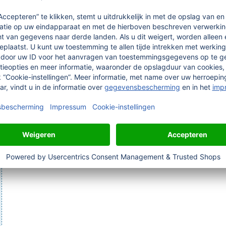
6,
30
€
Selecteer