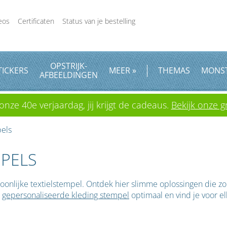
eos
Certificaten
Status van je bestelling
OPSTRIJK
-
TICKERS
MEER »
THEMAS
MONS
AFBEELDINGEN
onze 40e verjaardag, jij krijgt de cadeaus.
Bekijk onze gr
pels
MPELS
soonlijke textielstempel. Ontdek hier slimme oplossingen die zorg
e
gepersonaliseerde kleding stempel
optimaal en vind je voor el