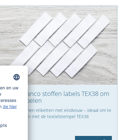
Witte blanco stoffen labels TEX38 om
te stempelen
Witte katoenen etiketten met eindvouw – ideaal om te
bestempelen met de textielstempel TEX38