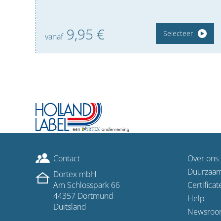
9,
95
€
Selecteer
vanaf
Contact
Over ons
Duurzaa
Dortex mbH
Am Schlosspark 66
Certificat
44357 Dortmund
Help
Duitsland
Newsroo