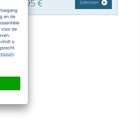
9,
95
€
Selecteer
vanaf