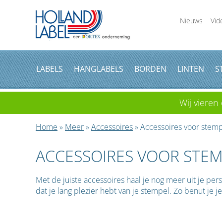
Nieuws
Vid
LABELS
HANGLABELS
BORDEN
LINTEN
S
Wij vieren 
Home
»
Meer
»
Accessoires
» Accessoires voor stem
ACCESSOIRES VOOR STE
Met de juiste accessoires haal je nog meer uit je per
dat je lang plezier hebt van je stempel. Zo benut je j