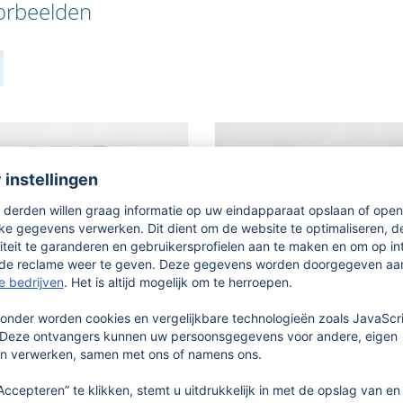
orbeelden
 label met tekst en
Klinknagel label van
f
cactusleer
raveerd, bisquit-kleur,
Label met tekst en motief om
ig aan te passen in de
rand te vouwen, geschikt voor
rator, 4 gaatjes om met de
bevestiging met schroefklinkna
 naaien