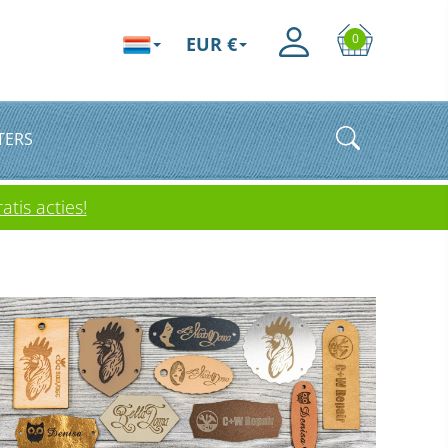
0
EUR €
TERS
atis acties!