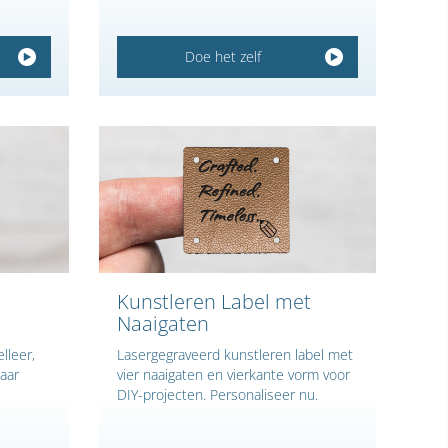
Doe het zelf
Kunstleren Label met
Naaigaten
lleer,
Lasergegraveerd kunstleren label met
aar
vier naaigaten en vierkante vorm voor
DIY-projecten. Personaliseer nu.