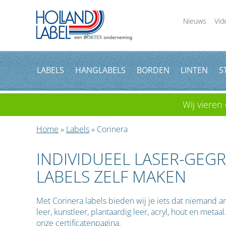
Nieuws
Vid
LABELS
HANGLABELS
BORDEN
LINTEN
S
Wij vieren 
Home
»
Labels
» Corinera
INDIVIDUEEL LASER-GEG
LABELS ZELF MAKEN
Met Corinera labels bieden wij je iets dat niemand an
leer, kunstleer, plantaardig leer, acryl, hout en metaa
onze
certificatenpagina
.