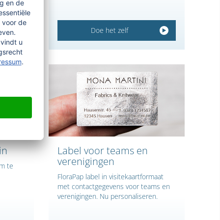
Doe het zelf
in
Label voor teams en
verenigingen
om te
FloraPap label in visitekaartformaat
met contactgegevens voor teams en
verenigingen. Nu personaliseren.