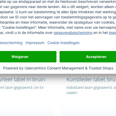
Doe het zelf
Doe het zelf
rleer label in bruin
Kunstleder label, bru
eel laser-gegraveerd, om te
individueel laser-gegraveerd, 
naaien