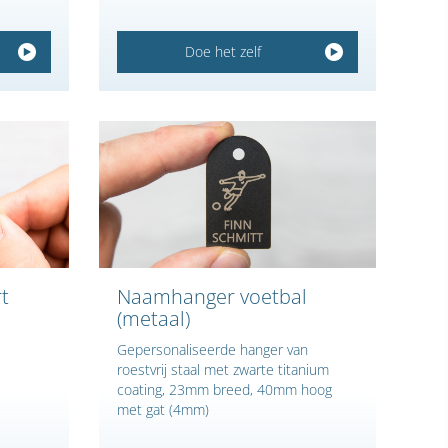
Doe het zelf
rt
Naamhanger voetbal
(metaal)
Gepersonaliseerde hanger van
roestvrij staal met zwarte titanium
coating, 23mm breed, 40mm hoog
met gat (4mm)