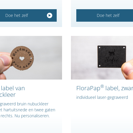
Doe het zelf
Doe het zelf
®
label van
FloraPap
label, zwa
ckleer
individueel laser-gegraveerd
graveerd bruin nubuckleer
et hartuitsnede en twee gaten
 rechts. Nu personaliseren.