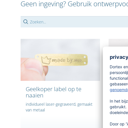
Geen ingeving? Gebruik ontwerpvo
Geelkoper label op te
Leren
naaien
motie
individueel laser-gegraveerd, gemaakt
Lasergeg
van metaal
eenvoud
configu
hand te