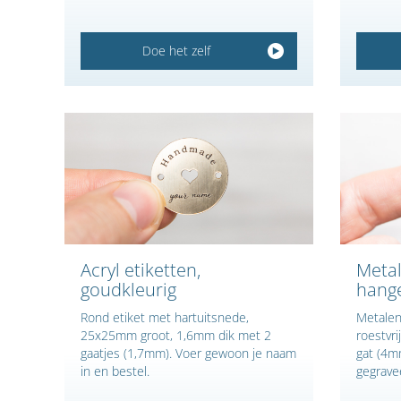
Doe het zelf
Acryl etiketten,
Metal
goudkleurig
hange
Rond etiket met hartuitsnede,
Metalen 
25x25mm groot, 1,6mm dik met 2
roestvri
gaatjes (1,7mm). Voer gewoon je naam
gat (4mm
in en bestel.
gegrave