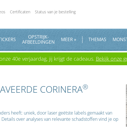
eos
Certificaten
Status van je bestelling
OPSTRIJK
-
TICKERS
MEER »
THEMAS
MONS
AFBEELDINGEN
onze 40e verjaardag, jij krijgt de cadeaus.
Bekijk onze gr
®
RAVEERDE CORINERA
ders heeft: uniek, door laser geëtste labels gemaakt van
l. Details over analyses van relevante schadstoffen vind je op