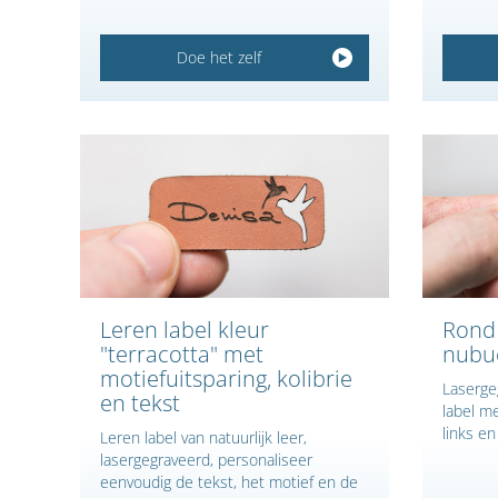
Doe het zelf
Leren label kleur
Rond 
"terracotta" met
nubu
motiefuitsparing, kolibrie
Laserge
en tekst
label m
links en
Leren label van natuurlijk leer,
lasergegraveerd, personaliseer
eenvoudig de tekst, het motief en de