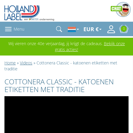
EUR €
Menu
0
Wij vieren onze 40e verjaardag, jij krijgt de cadeaus.
Bekijk onze
gratis acties!
Home
»
Videos
» Cottonera Classic - katoenen etiketten met
traditie
COTTONERA CLASSIC - KATOENEN
ETIKETTEN MET TRADITIE