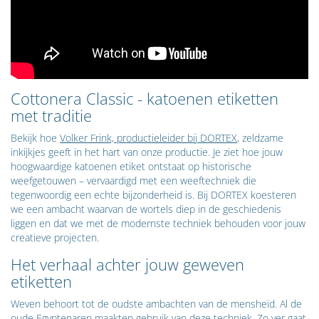
Cottonera Classic - katoenen etiketten
met traditie
Bekijk hoe
Volker Frink, productieleider bij DORTEX
, zeldzame
inkijkjes geeft in het hart van onze productie. Je ziet hoe jouw
hoogwaardige katoenen etiket ontstaat op historische
weefgetouwen – vervaardigd met een weeftechniek die
tegenwoordig een echte bijzonderheid is. Bij DORTEX koesteren
we een ambacht waarvan de wortels diep in de geschiedenis
liggen en dat we met de modernste techniek behouden voor jouw
creatieve projecten.
Het verhaal achter jouw geweven
etiketten
Weven behoort tot de oudste ambachten van de mensheid. Al de
oude Egyptenaren maakten gebruik van deze techniek. Zo ver gaat