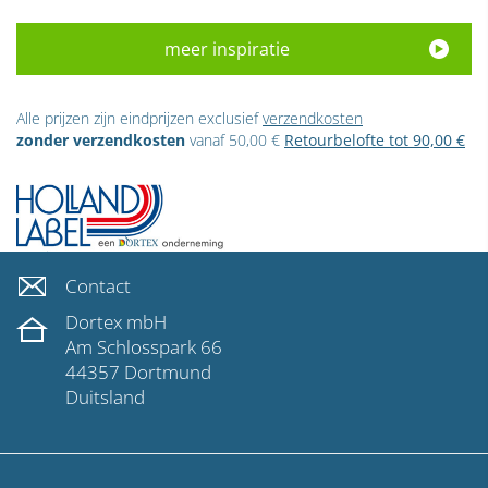
meer inspiratie
Alle prijzen zijn eindprijzen exclusief
verzendkosten
zonder verzendkosten
vanaf 50,00 €
Retourbelofte tot 90,00 €
Contact
Dortex mbH
Am Schlosspark 66
44357 Dortmund
Duitsland