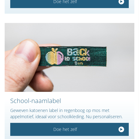
Doe het zelf
School-naamlabel
Geweven katoenen label in regenboog op mos met
appelmotief, ideaal voor schoolkleding. Nu personaliseren.
Doe het zelf