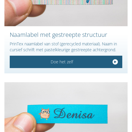
Naamlabel met gestreepte structuur
PrinTex naamlabel van stof (gerecycled materiaal). Naam in
cursief schrift met pastelkleurige gestreepte achtergrond.
Doe het zelf