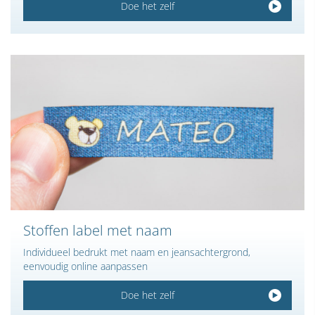
Doe het zelf
Stoffen label met naam
Individueel bedrukt met naam en jeansachtergrond,
eenvoudig online aanpassen
Doe het zelf