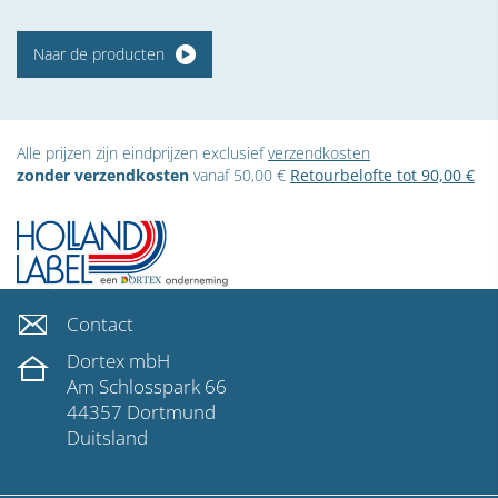
Naar de producten
Alle prijzen zijn eindprijzen exclusief
verzendkosten
zonder verzendkosten
vanaf 50,00 €
Retourbelofte tot 90,00 €
Contact
Dortex mbH
Am Schlosspark 66
44357 Dortmund
Duitsland