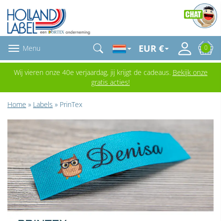
EUR €
Menu
0
Wij vieren onze 40e verjaardag, jij krijgt de cadeaus.
Bekijk onze
gratis acties!
Home
»
Labels
» PrinTex