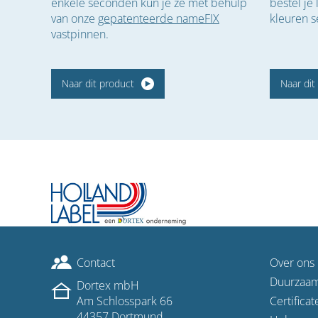
enkele seconden kun je ze met behulp
bestel je
van onze
gepatenteerde nameFIX
kleuren s
vastpinnen.
Naar dit product
Naar dit
Contact
Over ons
Duurzaa
Dortex mbH
Am Schlosspark 66
Certificat
44357 Dortmund