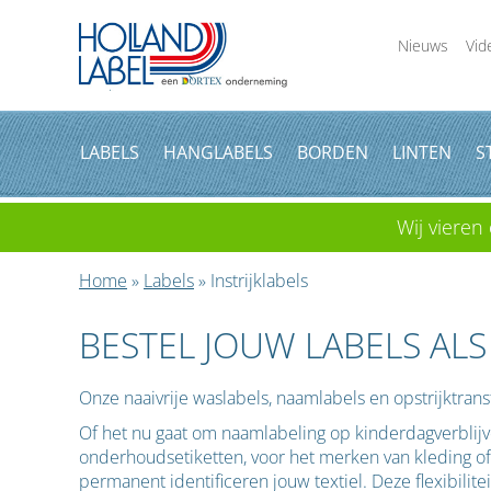
Nieuws
Vid
LABELS
HANGLABELS
BORDEN
LINTEN
S
Wij vieren 
Home
»
Labels
» Instrijklabels
BESTEL JOUW LABELS ALS
Onze naaivrije waslabels, naamlabels en opstrijktransf
Of het nu gaat om naamlabeling op kinderdagverblijve
onderhoudsetiketten, voor het merken van kleding of 
permanent identificeren jouw textiel. Deze flexibilite