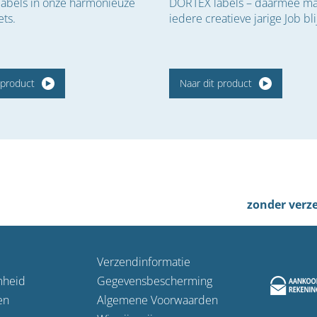
 labels in onze harmonieuze
DORTEX labels – daarmee ma
ets.
iedere creatieve jarige Job bli
 product
Naar dit product
zonder verz
Verzendinformatie
mheid
Gegevensbescherming
en
Algemene Voorwaarden