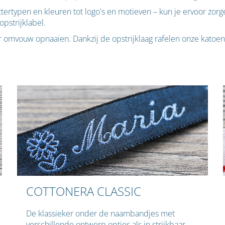
ertypen en kleuren tot logo's en motieven – kun je ervoor zorge
pstrijklabel.
er omvouw opnaaien. Dankzij de opstrijklaag rafelen onze katoe
COTTONERA CLASSIC
De klassieker onder de naambandjes met
verschillende ontwerp opties als
in strijkbaar