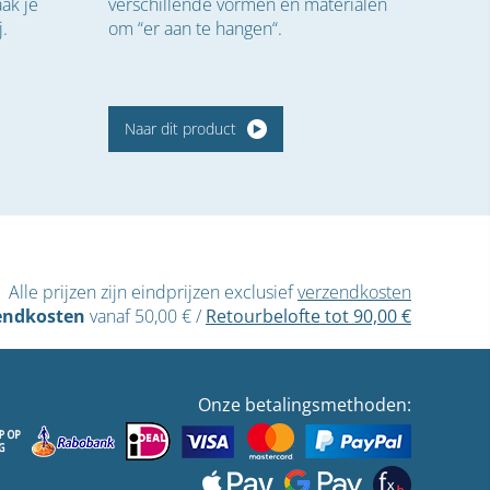
ak je
verschillende vormen en materialen
j.
om “er aan te hangen“.
Naar dit product
Alle prijzen zijn eindprijzen exclusief
verzendkosten
endkosten
vanaf 50,00 €
/
Retourbelofte tot 90,00 €
Onze betalingsmethoden: