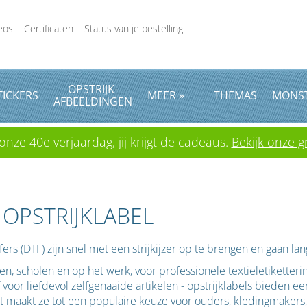
eos
Certificaten
Status van je bestelling
OPSTRIJK
-
TICKERS
MEER »
THEMAS
MONS
AFBEELDINGEN
onze 40e verjaardag, jij krijgt de cadeaus.
Bekijk onze gr
 OPSTRIJKLABEL
ers (DTF) zijn snel met een strijkijzer op te brengen en gaan la
n, scholen en op het werk, voor professionele textieletiketterin
voor liefdevol zelfgenaaide artikelen - opstrijklabels bieden e
it maakt ze tot een populaire keuze voor ouders, kledingmakers, D