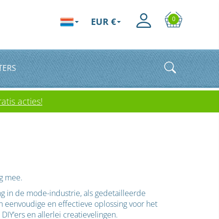
0
EUR €
TERS
atis acties!
ng mee.
g in de mode-industrie, als gedetailleerde
en eenvoudige en effectieve oplossing voor het
IY‘ers en allerlei creatievelingen.