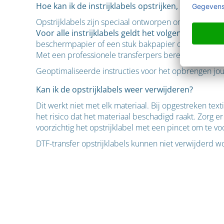
Hoe kan ik de instrijklabels opstrijken, zodat ze bi
Opstrijklabels zijn speciaal ontworpen om permanent
Voor alle instrijklabels geldt het volgende:
Gebruik 
beschermpapier of een stuk bakpapier op leggen en h
Met een professionele transferpers bereik je het best
Geoptimaliseerde instructies voor het opbrengen jouw
Kan ik de opstrijklabels weer verwijderen?
Dit werkt niet met elk materiaal. Bij opgestreken text
het risico dat het materiaal beschadigd raakt. Zorg 
voorzichtig het opstrijklabel met een pincet om te v
DTF-transfer opstrijklabels kunnen niet verwijderd wo