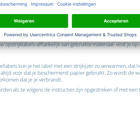
j het wassen niet loslaten?
 aan textiel te hechten.
Om dit te laten slagen, moet je de str
een strijkijzer zonder stoom en stel de hoogst toegestane temper
et strijkijzer minimaal 10 seconden stevig aandrukken zonder 
e resultaat.
 opstrijklabels-afhankelijk van gebruikte materiaal- vind je o
iellabels kun je het label met een strijkijzer zo verwarmen, dat 
er altijd voor dat je beschermend papier gebruikt. Zo wordt de 
oorkomen dat je je verbrandt.
rden als ze volgens de instructies zijn opgestreken of met een 