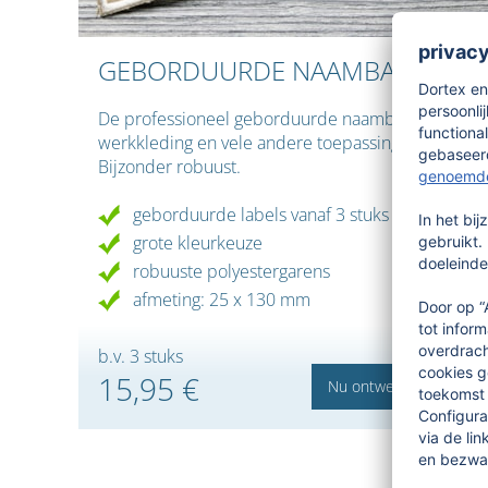
GEBORDUURDE NAAMBADGES
De professioneel geborduurde naambadge voor
werkkleding en vele andere toepassingen.
Bijzonder robuust.
geborduurde labels vanaf 3 stuks
grote kleurkeuze
robuuste polyestergarens
afmeting: 25 x 130 mm
b.v. 3 stuks
15,95 €
Nu ontwerpen