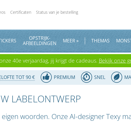
eos
Certificaten
Status van je bestelling
OPSTRIJK
-
TICKERS
MEER »
THEMAS
MONS
AFBEELDINGEN
onze 40e verjaardag, jij krijgt de cadeaus.
Bekijk onze gr
LOFTE TOT 90 €
PREMIUM
SNEL
MA
OUW LABELONTWERP
je eigen woorden. Onze AI-designer Texy m