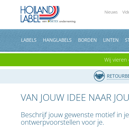
Nieuws
Vid
LABELS
HANGLABELS
BORDEN
LINTEN
S
Wij vieren 
RETOURBE
VAN JOUW IDEE NAAR J
Beschrijf jouw gewenste motief in 
ontwerpvoorstellen voor je.