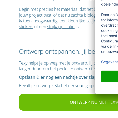
Begin met precies het materiaal dat het beste bij
jouw project past, of dat nu zachte biologische
katoen, hoogwaardig leer, kleurrijke satijnen labels,
stickers
of een
strijkapplicatie
is.
Ontwerp ontspannen. Jij bepaalt wat
Texy helpt je op weg met je ontwerp. Jij bekijkt het v
langer duurt om het perfecte ontwerp te maken, stelle
Opslaan & er nog een nachtje over slapen:
Bevalt je ontwerp? Sla het eenvoudig op in je klantacc
ONTWERP NU MET TEXY