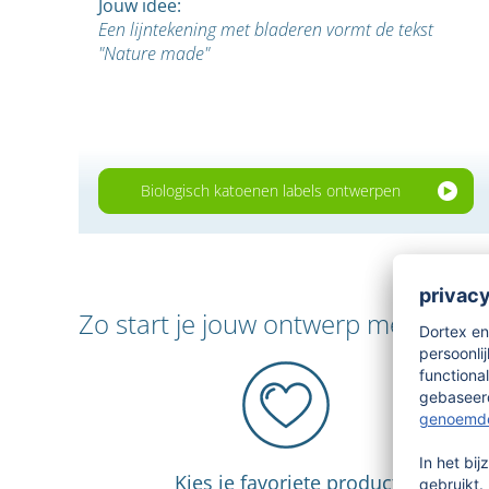
Jouw idee:
Een lijntekening met bladeren vormt de tekst
"Nature made"
Biologisch katoenen labels ontwerpen
Zo start je jouw ontwerp met Texy
Kies je favoriete product