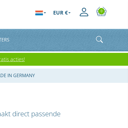
0
EUR €
TERS
atis acties!
DE IN GERMANY
aakt direct passende