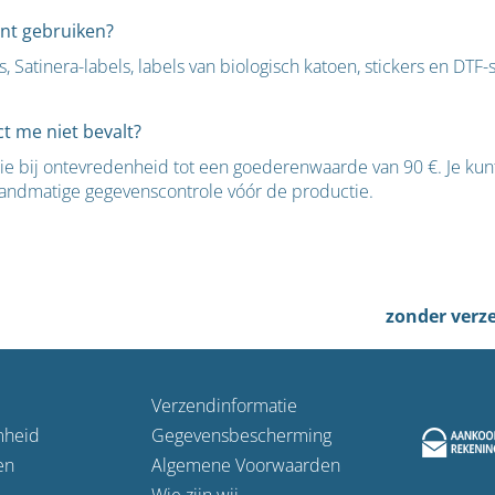
ent gebruiken?
Satinera-labels, labels van biologisch katoen, stickers en DTF
t me niet bevalt?
e bij ontevredenheid tot een goederenwaarde van 90 €. Je kunt
andmatige gegevenscontrole vóór de productie.
zonder verz
Verzendinformatie
mheid
Gegevensbescherming
en
Algemene Voorwaarden
Wie zijn wij