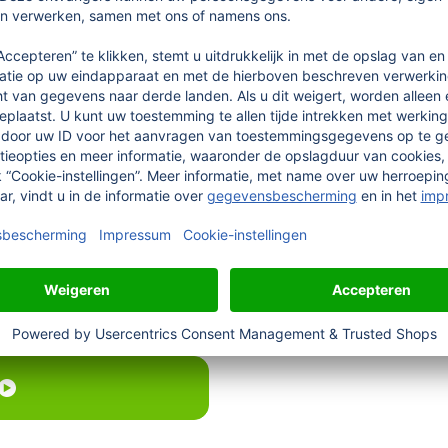
Beschrijf aan onze ontwerpassistent Texy in je eigen
woorden welk motief je graag wilt hebben. Op je
smartphone kun je je idee ook eenvoudig inspreken
als spraakbericht.
 je bestelt.
oorstel, past je product aan in de configurator en bestelt pas wa
n wij onze AI-ontwerpassistent volledig gratis ter beschikking.
ount of deel het via e-mail.