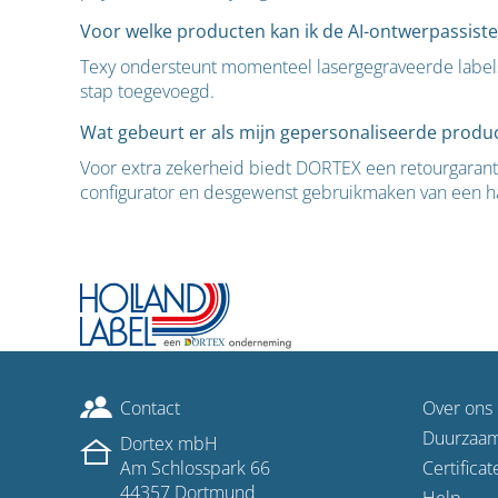
Voor welke producten kan ik de AI-ontwerpassist
Texy ondersteunt momenteel lasergegraveerde labels, 
stap toegevoegd.
Wat gebeurt er als mijn gepersonaliseerde produc
Voor extra zekerheid biedt DORTEX een retourgaranti
configurator en desgewenst gebruikmaken van een h
Contact
Over ons
Duurzaa
Dortex mbH
Am Schlosspark 66
Certificat
44357 Dortmund
Help