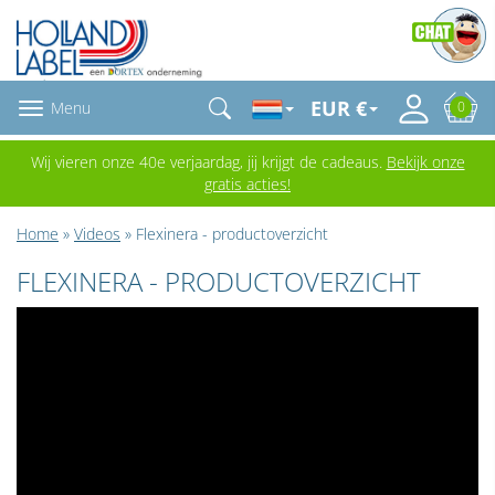
EUR €
Menu
0
Wij vieren onze 40e verjaardag, jij krijgt de cadeaus.
Bekijk onze
gratis acties!
Home
»
Videos
» Flexinera - productoverzicht
FLEXINERA - PRODUCTOVERZICHT