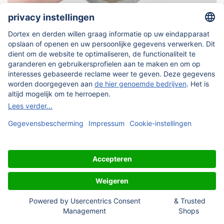
Wapenschildvormig metalen label,
geborsteld roestvrij staal
Individueel lasergegraveerd met tekst en motief, eenvoudig
aan te passen in de configurator, 4 gaten om te naaien of te
spijkeren (controleer gatgrootte).
Doe het zelf