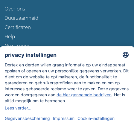
Over ons
Duurzaamheid
Certificaten
Help
Newsroom
Verzendinformatie
Gegevensbescherming
Algemene Voorwaarden
Wie zijn wij
Onze betalingsmethoden: