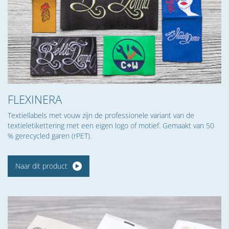
FLEXINERA
Textiellabels met vouw zijn de professionele variant van de
textieletikettering met een eigen logo of motief. Gemaakt van 50
% gerecycled garen (rPET).
Naar dit product