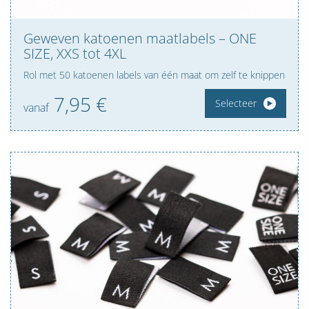
Geweven katoenen maatlabels – ONE
SIZE, XXS tot 4XL
Rol met 50 katoenen labels van één maat om zelf te knippen
7,
95
€
Selecteer
vanaf