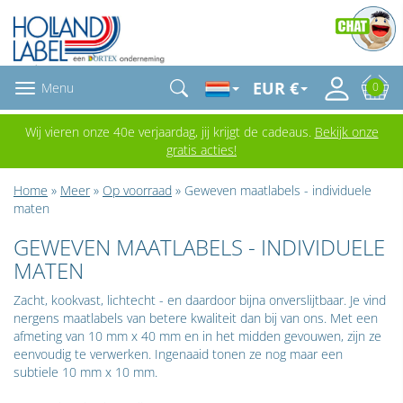
EUR €
Menu
0
Wij vieren onze 40e verjaardag, jij krijgt de cadeaus.
Bekijk onze
gratis acties!
Home
»
Meer
»
Op voorraad
» Geweven maatlabels - individuele
maten
GEWEVEN MAATLABELS - INDIVIDUELE
MATEN
Zacht, kookvast, lichtecht - en daardoor bijna onverslijtbaar. Je vind
nergens maatlabels van betere kwaliteit dan bij van ons. Met een
afmeting van 10 mm x 40 mm en in het midden gevouwen, zijn ze
eenvoudig te verwerken. Ingenaaid tonen ze nog maar een
subtiele 10 mm x 10 mm.