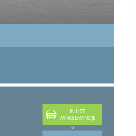
IN HET
WINKELMANDJE
of