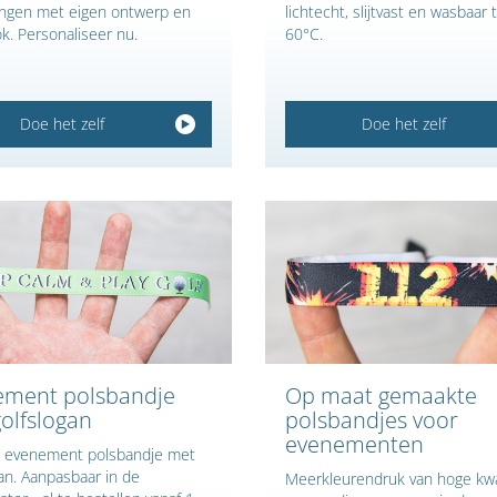
ingen met eigen ontwerp en
lichtecht, slijtvast en wasbaar 
ok. Personaliseer nu.
60°C.
Doe het zelf
Doe het zelf
ement polsbandje
Op maat gemaakte
olfslogan
polsbandjes voor
evenementen
 evenement polsbandje met
an. Aanpasbaar in de
Meerkleurendruk van hoge kwal