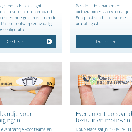
agsfeest als black light
Pas de tijden, namen en
ent - evenementenarmband
pictogrammen aan voordat je b
orescerende gele, roze en rode
Een praktisch hulpje voor elke
. Pas het ontwerp eenvoudig
bruiloftsgast.
e configurator.
Doe het zelf
Doe het zelf
bandje voor
Evenement polsband
igingen
textuur en motieven
 eventbandje voor teams en
Doubleface satijn (100% rPET),