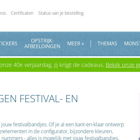
eos
Certificaten
Status van je bestelling
OPSTRIJK
-
TICKERS
MEER »
THEMAS
MONS
AFBEELDINGEN
onze 40e verjaardag, jij krijgt de cadeaus.
Bekijk onze gr
GEN FESTIVAL- EN
an jouw festivalbandjes. Of je al een kant-en-klaar ontwerp
elementen in de configurator, bijzondere kleuren,
ummers - alles is mogelijk met jouw festivalbandjes,