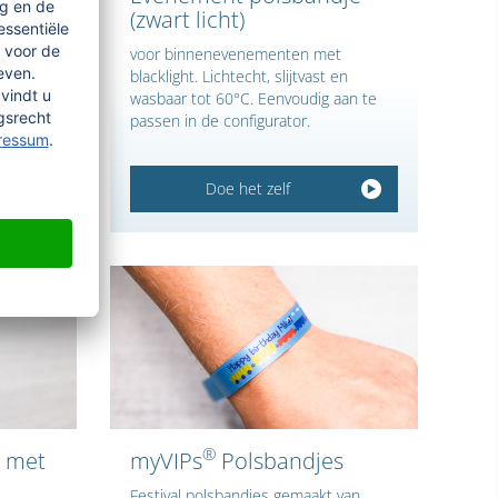
(zwart licht)
voor binnenevenementen met
roze en
blacklight. Lichtecht, slijtvast en
endig,
wasbaar tot 60°C. Eenvoudig aan te
passen in de configurator.
Doe het zelf
®
 met
myVIPs
Polsbandjes
Festival polsbandjes gemaakt van