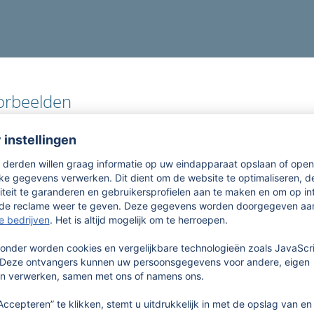
orbeelden
ment polsbandje,
Evenement polsband