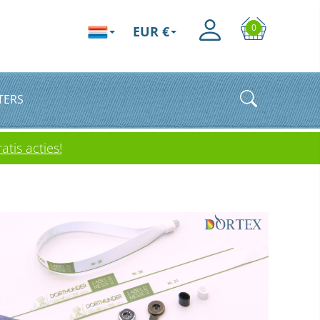
0
EUR €
TERS
atis acties!