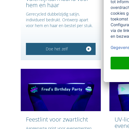
hem en haar
indiv
Gerecycled dubbelzijdig satijn,
Gemaakt
individueel bedrukt. Ontwerp apart
doublefa
voor hem en haar en bestel per stuk.
lichtech
60°C.
Doe het zelf
Feestlint voor zwartlicht
UV-li
even
Aangepaste print voor evenementen