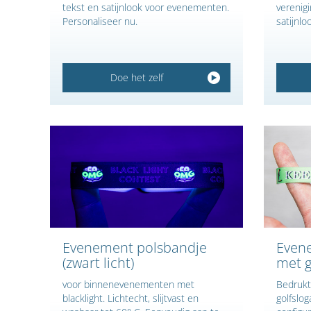
tekst en satijnlook voor evenementen.
verenig
Personaliseer nu.
satijnlo
Doe het zelf
Evenement polsbandje
Even
(zwart licht)
met g
voor binnenevenementen met
Bedrukt
blacklight. Lichtecht, slijtvast en
golfslog