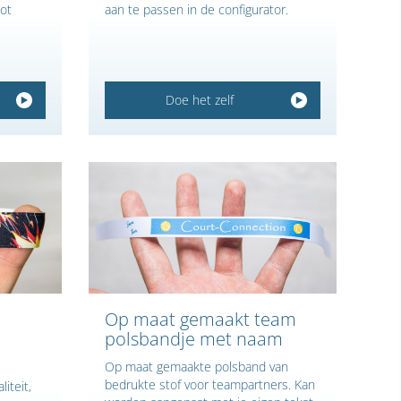
tot
aan te passen in de configurator.
Doe het zelf
Op maat gemaakt team
polsbandje met naam
Op maat gemaakte polsband van
bedrukte stof voor teampartners. Kan
iteit,