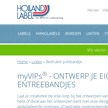
Nieuws
Vid
LABELS
HANGLABELS
BORDEN
LINTEN
S
Wij vieren 
Home
»
Linten
» Bedrukte polsbandje
®
myVIPs
- ONTWERP JE EI
ENTREEBANDJES
Laat je creativiteit de vrije loop bij het ontwerpen v
hebt of deze aan het ontwerpen bent met onze design
gedetailleerde motieven of bedrukte opeenvolgende n