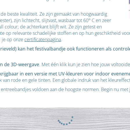
n de beste kwaliteit. Ze zijn gemaakt van hoogwaardig
er), zijn lichtecht, slijtvast, wasbaar tot 60° C en zeer
colour; de achterkant blijft wit. Ze zijn getest en
ute op relevante schadelijke stoffen en op hun geschiktheid vo
d je op onze
certificatenpagina
.
veld) kan het festivalbandje ook functioneren als control
 in de 3D-weergave
. Met één klik kun je zien hoe jouw voltooide
rkrijgbaar in een versie met UV-kleuren voor indoor evenem
 van rode en gele tinten. Een globale indruk van het kleureffect
 entreebandjes voldoen aan de hoogste normen. Begin nu met 