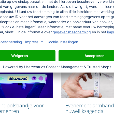
idueel bedrukt
met UV-kleuren
 van hoogwaardig gerecycled
myVIPs (zwart licht) met
ce satijn (100% rPET),
fluorescerende kleuren geel, 
t, slijtvast en wasbaar tot
rood voor blacklight. Lichtbest
slijtvast en wasbaar tot 60° C.
Doe het zelf
Doe het zelf
cht polsbandje voor
Evenement armband
ementen
huwelijksagenda