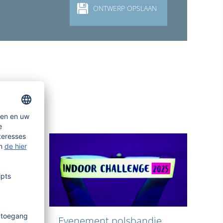
ONTWERP OPSLAAN
je
Evenement polsbandje