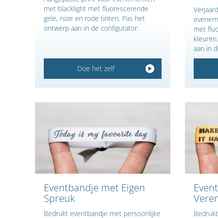
met blacklight met fluorescerende
Verjaard
gele, roze en rode tinten. Pas het
evenem
ontwerp aan in de configurator.
met flu
kleuren
aan in d
Doe het zelf
Eventbandje met Eigen
Event
Spreuk
Veren
Bedrukt eventbandje met persoonlijke
Bedrukt