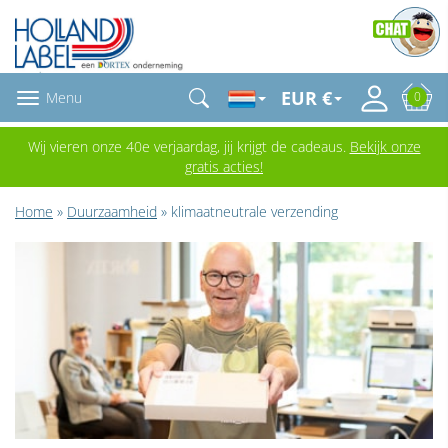
EUR €
Menu
0
Wij vieren onze 40e verjaardag, jij krijgt de cadeaus.
Bekijk onze
gratis acties!
Home
»
Duurzaamheid
» klimaatneutrale verzending