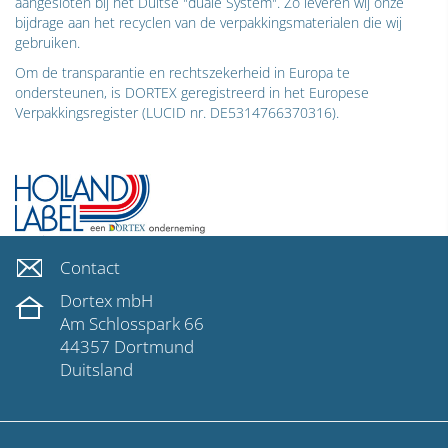
aangesloten bij het Duitse "duale System". Zo leveren wij onze
bijdrage aan het recyclen van de verpakkingsmaterialen die wij
gebruiken.
Om de transparantie en rechtszekerheid in Europa te
ondersteunen, is DORTEX geregistreerd in het Europese
Verpakkingsregister (LUCID nr. DE5314766370316).
Contact
Dortex mbH
Am Schlosspark 66
44357 Dortmund
Duitsland